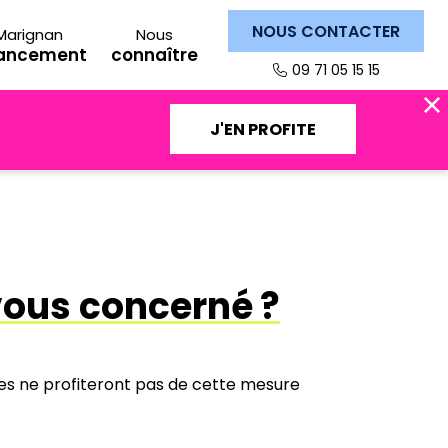
NOUS CONTACTER
Marignan
Nous
nancement
connaître
09 71 05 15 15
J'EN PROFITE
vous concerné ?
es ne profiteront pas de cette mesure