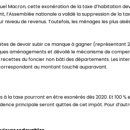
acron, cette exonération de la taxe d’habitation devai
 l’Assemblée nationale a validé la suppression de la tax
 niveau de revenus. Toutefois, les ménages les plus aisé
uiètes de devoir subir ce manque à gagner (représentant 21,
ues aménagements et dévoilé le mécanisme de compens
 recettes du foncier non bâti des départements. Les in
, correspondant au montant touché auparavant.
is à la taxe pourront en être exonérés dès 2020. Et 100 % 
idence principale seront quittes de cet impôt. Pour d’autr