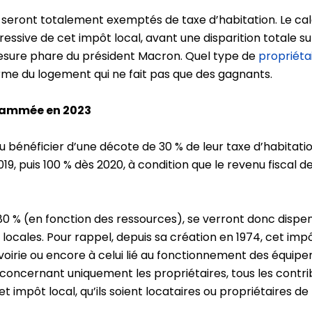
eront totalement exemptés de taxe d’habitation. Le calen
ssive de cet impôt local, avant une disparition totale sur
esure phare du président Macron. Quel type de
propriéta
orme du logement qui ne fait pas que des gagnants.
grammée en 2023
u bénéficier d’une décote de 30 % de leur taxe d’habitat
19, puis 100 % dès 2020, à condition que le revenu fiscal 
80 % (en fonction des ressources), se verront donc disp
s locales. Pour rappel, depuis sa création en 1974, cet i
a voirie ou encore à celui lié au fonctionnement des équipe
concernant uniquement les propriétaires, tous les cont
et impôt local, qu’ils soient locataires ou propriétaires d