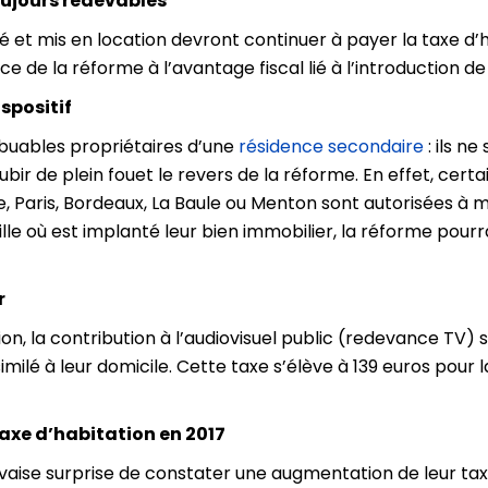
oujours redevables
lé et mis en location devront continuer à payer la taxe d’
e de la réforme à l’avantage fiscal lié à l’introduction de
spositif
ibuables propriétaires d’une
résidence secondaire
: ils n
ubir de plein fouet le revers de la réforme. En effet, cert
le, Paris, Bordeaux, La Baule ou Menton sont autorisées à m
ille où est implanté leur bien immobilier, la réforme pourra
r
tion, la contribution à l’audiovisuel public (redevance TV
milé à leur domicile. Cette taxe s’élève à 139 euros pour 
axe d’habitation en 2017
uvaise surprise de constater une augmentation de leur t