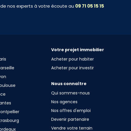
 de nos experts à votre écoute au
09 71 05 15 15
Votre projet immobilier
ris
Acheter pour habiter
rseille
Acheter pour investir
yon
Nous connaître
oulouse
Qui sommes-nous
ice
Nos agences
antes
Nos offres d'emploi
ntpellier
Devenir partenaire
trasbourg
Vendre votre terrain
ordeaux