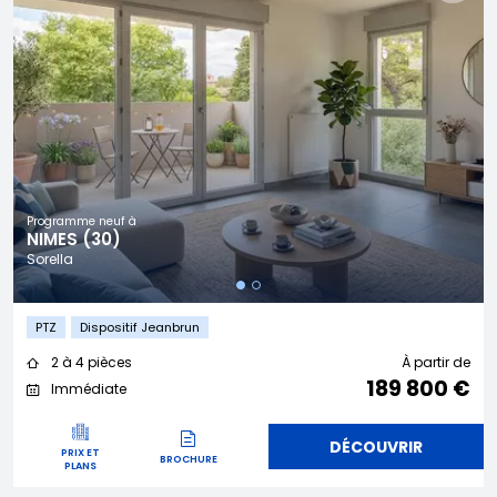
Programme neuf à
NIMES (30)
Sorella
PTZ
Dispositif Jeanbrun
2 à 4 pièces
À partir de
189 800 €
Immédiate
DÉCOUVRIR
PRIX ET
BROCHURE
PLANS