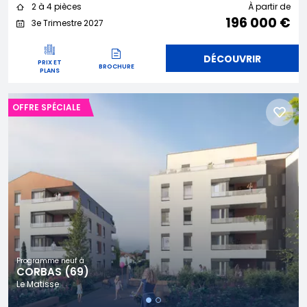
2 à 4 pièces
À partir de
196 000 €
3e Trimestre 2027
DÉCOUVRIR
PRIX ET
BROCHURE
PLANS
OFFRE SPÉCIALE
Programme neuf à
CORBAS (69)
Le Matisse