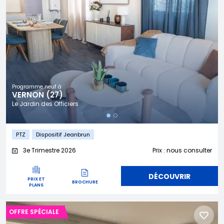
Programme neuf à
VERNON (27)
Le Jardin des Officiers
PTZ
Dispositif Jeanbrun
3e Trimestre 2026
Prix : nous consulter
DÉCOUVRIR
PRIX ET
BROCHURE
PLANS
OFFRE SPÉCIALE