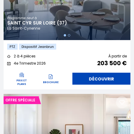
Programme neuf à
SAINT CYR SUR LOIRE (37)
La Saint-Cyrienne
PTZ
Dispositif Jeanbrun
2 à 4 pièces
À partir de
203 500 €
4e Trimestre 2026
DÉCOUVRIR
PRIX ET
BROCHURE
PLANS
OFFRE SPÉCIALE