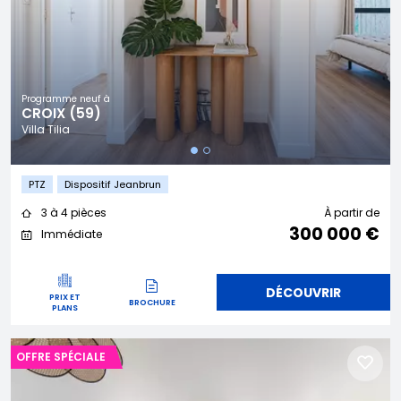
Programme neuf à
CROIX (59)
Villa Tilia
PTZ
Dispositif Jeanbrun
3 à 4 pièces
À partir de
300 000 €
Immédiate
DÉCOUVRIR
PRIX ET
BROCHURE
PLANS
OFFRE SPÉCIALE