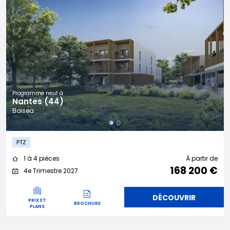
Programme neuf à
Nantes (44)
Boisea
PTZ
1 à 4 pièces
À partir de
168 200 €
4e Trimestre 2027
DÉCOUVRIR
PRIX ET
BROCHURE
PLANS