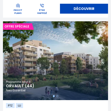
DÉCOUVRIR
PRIX ET
ÊTRE
PLANS
RAPPELÉ
OFFRE SPÉCIALE
Programme neuf à
ORVAULT (44)
Neo Essentiel
PTZ
LLI