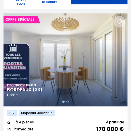
PRIX ET
BROCHURE
PLANS
OFFRE SPÉCIALE
Programme neuf à
BORDEAUX (33)
Home
PTZ
Dispositif Jeanbrun
1 à 4 pièces
À partir de
170 000 €
Immédiate