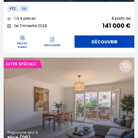
PTZ
LLI
1 à 4 pièces
À partir de
141 000 €
1er Trimestre 2028
DÉCOUVRIR
PRIX ET
BROCHURE
PLANS
OFFRE SPÉCIALE
Programme neuf à
Nice (06)