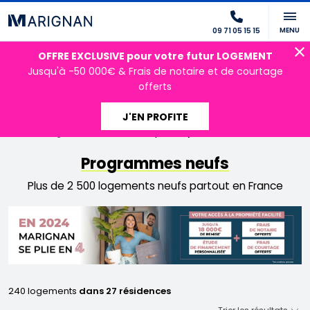
MENU
09 71 05 15 15
OFFRE EXCLUSIVE pour votre futur LOGEMENT
Jusqu'à -50 000€ & Frais de notaire et de courtage
offerts
J'EN PROFITE
Accueil
Programmes neufs
offres spéciales janvier 2024
Programmes neufs
Plus de 2 500 logements neufs partout en France
240 logements
dans 27 résidences