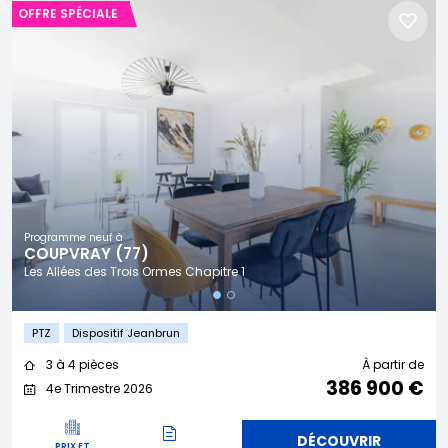
OFFRE SPÉCIALE
Programme neuf à
COUPVRAY (77)
Les Allées des Trois Ormes Chapitre 1
PTZ
Dispositif Jeanbrun
3 à 4 pièces
À partir de
386 900 €
4e Trimestre 2026
DÉCOUVRIR
PRIX ET