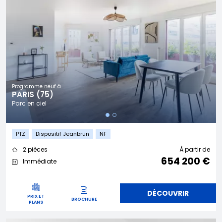
Programme neuf à
PARIS (75)
Parc en ciel
PTZ
Dispositif Jeanbrun
NF
2 pièces
À partir de
654 200 €
Immédiate
DÉCOUVRIR
PRIX ET
BROCHURE
PLANS