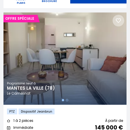
BROCHURE
PLANS
OFFRE SPÉCIALE
Programme neuf à
MANTES LA VILLE (78)
Le Camélinat
PTZ
Dispositif Jeanbrun
1 à 2 pièces
À partir de
145 000 €
Immédiate