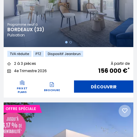
Programme neuf à
BORDEAUX (33)
Pulsation
TVA réduite
PTZ
Dispositif Jeanbrun
2 à 3 pièces
À partir de
*
156 000 €
4e Trimestre 2026
DÉCOUVRIR
PRIX ET
BROCHURE
PLANS
OFFRE SPÉCIALE