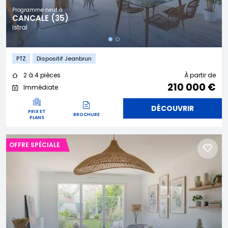
Programme neuf à
CANCALE (35)
Istral
PTZ
Dispositif Jeanbrun
2 à 4 pièces
À partir de
210 000 €
Immédiate
DÉCOUVRIR
PRIX ET
BROCHURE
PLANS
OFFRE SPÉCIALE