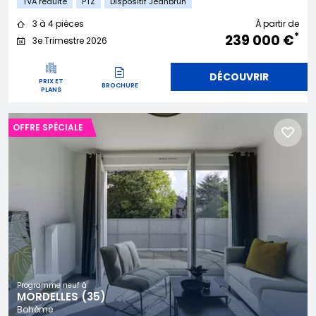
TVA réduite
PTZ
Dispositif Jeanbrun
3 à 4 pièces
À partir de
*
239 000 €
3e Trimestre 2026
DÉCOUVRIR
PRIX ET
BROCHURE
PLANS
OFFRE SPÉCIALE
Programme neuf à
MORDELLES (35)
Bohème