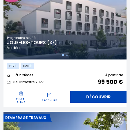
Programme neuf à
JOUE-LES-TOURS (37)
Verdéa
PTZ+
LMNP
1 à 2 pièces
À partir de
99 500 €
3e Trimestre 2027
DÉCOUVRIR
PRIX ET
BROCHURE
PLANS
DÉMARRAGE TRAVAUX