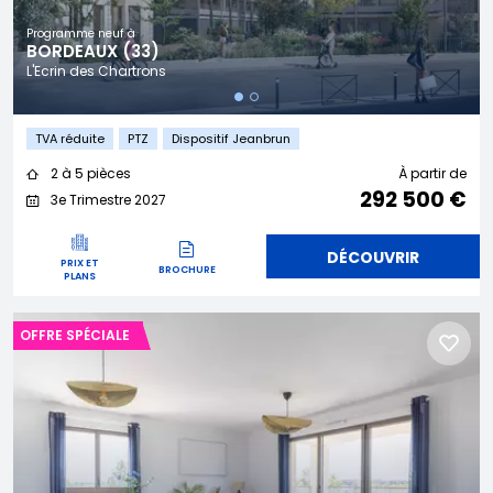
Programme neuf à
BORDEAUX (33)
L'Ecrin des Chartrons
TVA réduite
PTZ
Dispositif Jeanbrun
2 à 5 pièces
À partir de
292 500 €
3e Trimestre 2027
DÉCOUVRIR
PRIX ET
BROCHURE
PLANS
OFFRE SPÉCIALE