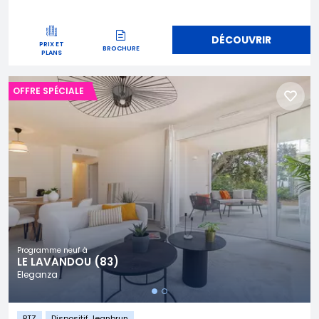
DÉCOUVRIR
PRIX ET
BROCHURE
PLANS
OFFRE SPÉCIALE
Programme neuf à
LE LAVANDOU (83)
Eleganza
PTZ
Dispositif Jeanbrun