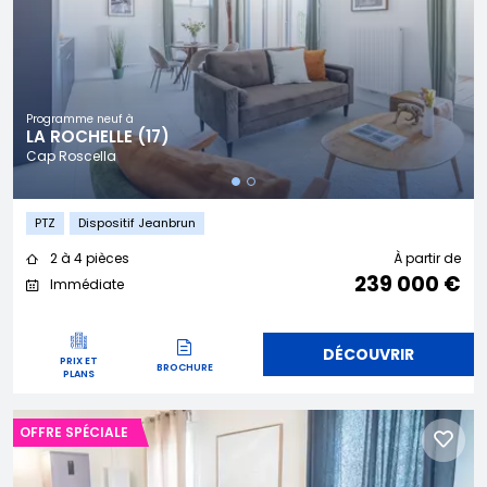
Programme neuf à
LA ROCHELLE (17)
Cap Roscella
PTZ
Dispositif Jeanbrun
2 à 4 pièces
À partir de
239 000 €
Immédiate
DÉCOUVRIR
PRIX ET
BROCHURE
PLANS
OFFRE SPÉCIALE