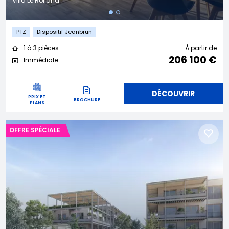
Villa Le Rolland
PTZ
Dispositif Jeanbrun
1 à 3 pièces
À partir de
206 100 €
Immédiate
DÉCOUVRIR
PRIX ET
BROCHURE
PLANS
OFFRE SPÉCIALE