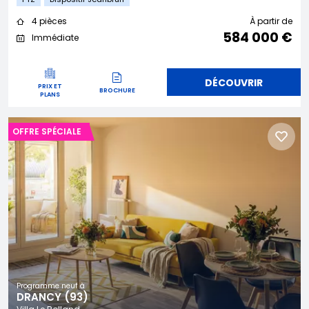
4 pièces
À partir de
584 000 €
Immédiate
DÉCOUVRIR
PRIX ET
BROCHURE
PLANS
OFFRE SPÉCIALE
Programme neuf à
DRANCY (93)