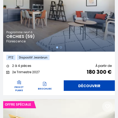
Programme neuf à
ORCHIES (59)
Florescence
PTZ
Dispositif Jeanbrun
2 à 4 pièces
À partir de
180 300 €
2e Trimestre 2027
DÉCOUVRIR
PRIX ET
BROCHURE
PLANS
OFFRE SPÉCIALE