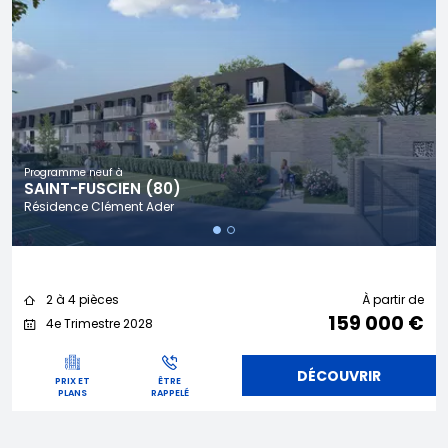
Programme neuf à
SAINT-FUSCIEN (80)
Résidence Clément Ader
2 à 4 pièces
À partir de
159 000 €
4e Trimestre 2028
DÉCOUVRIR
PRIX ET
ÊTRE
PLANS
RAPPELÉ