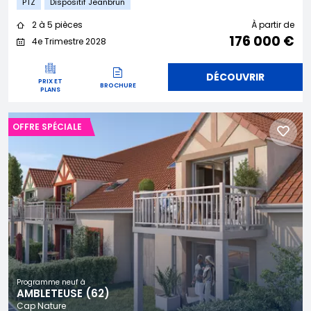
PTZ
Dispositif Jeanbrun
2 à 5 pièces
À partir de
176 000 €
4e Trimestre 2028
DÉCOUVRIR
PRIX ET
BROCHURE
PLANS
OFFRE SPÉCIALE
Programme neuf à
AMBLETEUSE (62)
Cap Nature