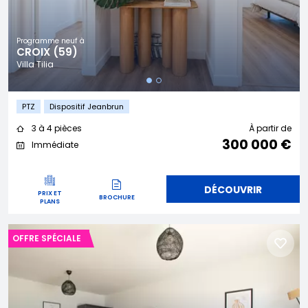
Programme neuf à
CROIX (59)
Villa Tilia
PTZ
Dispositif Jeanbrun
3 à 4 pièces
À partir de
300 000 €
Immédiate
DÉCOUVRIR
PRIX ET
BROCHURE
PLANS
OFFRE SPÉCIALE