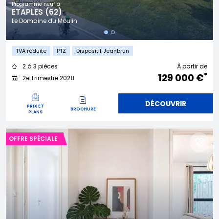
Programme neuf à
ETAPLES (62)
Le Domaine du Moulin
TVA réduite
PTZ
Dispositif Jeanbrun
2 à 3 pièces
À partir de
*
129 000 €
2e Trimestre 2028
DÉCOUVRIR
PRIX ET
BROCHURE
PLANS
OFFRE SPÉCIALE