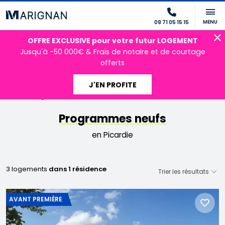
MENU
09 71 05 15 15
OFFRE EXCLUSIVE pour votre futur LOGEMENT
Jusqu'à -50 000€ & Frais de notaire et de courtage
offerts
J'EN PROFITE
Accueil
Programmes neufs
Hauts-de-France
Picardie
Programmes neufs
en Picardie
3 logements
dans 1 résidence
AVANT PREMIÈRE