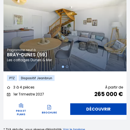
Programme neuf à
BRAY-DUNES (59)
Les cottages Dunes & Mer
PTZ
Dispositif Jeanbrun
3 à 4 pièces
À partir de
265 000 €
1er Trimestre 2027
DÉCOUVRIR
PRIX ET
BROCHURE
PLANS
* TVA réduite : sous réserve d'éligibilité.
Voir le barème