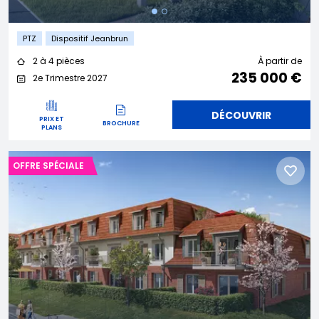
PTZ
Dispositif Jeanbrun
2 à 4 pièces
À partir de
235 000 €
2e Trimestre 2027
DÉCOUVRIR
PRIX ET
BROCHURE
PLANS
OFFRE SPÉCIALE