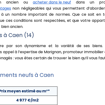
ien ancien ou
acheter dans le neuf
dans un prog
ntages
non négligeables qui vous permettent d’aborder v
 à un nombre important de normes. Que ce soit en te
 que ces conditions sont respectées, et que votre appar
bien ancien.
s à Caen (14)
stre par son dynamisme et la variété de ses biens.
tes appel à l’expertise de Marignan, promoteur immobili
gés : vous êtes certain de trouver le bien qu’il vous fau
tements neufs à Caen
Prix moyen estimé au m²*
4 977 €/m2