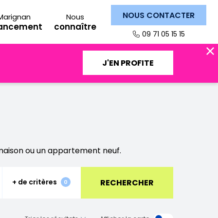
NOUS CONTACTER
Marignan
Nous
nancement
connaître
09 71 05 15 15
J'EN PROFITE
 maison ou un appartement neuf.
RECHERCHER
+ de critères
Fermer
0