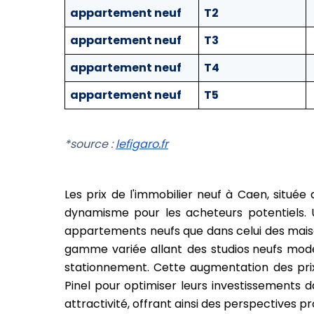
appartement neuf
T2
appartement neuf
T3
appartement neuf
T4
appartement neuf
T5
*source :
lefigaro.fr
Les prix de l'immobilier neuf à Caen, situ
dynamisme pour les acheteurs potentiels.
appartements neufs que dans celui des
mais
gamme variée allant des
studios neufs
moder
stationnement. Cette augmentation des prix 
Pinel pour optimiser leurs investissements 
attractivité, offrant ainsi des perspectives 