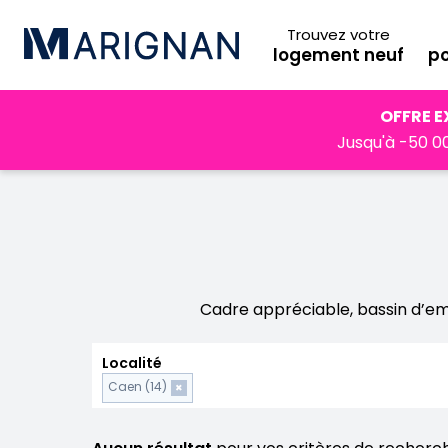
Trouvez votre
logement neuf
po
Accueil
Programmes neufs
Normandie
Calvados
OFFRE E
Jusqu'à -50 00
Cadre appréciable, bassin d’em
Localité
Caen (14)
×