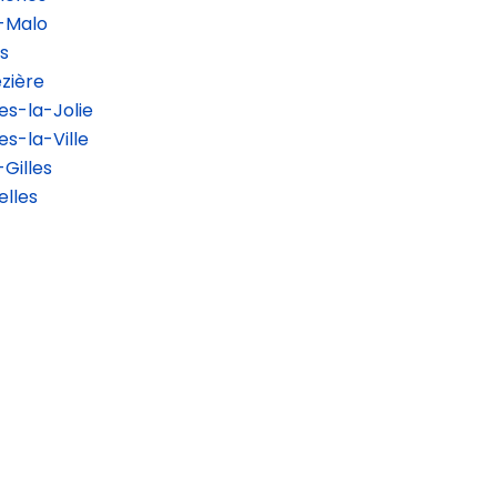
-Malo
s
zière
s-la-Jolie
s-la-Ville
Gilles
lles